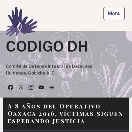
Skip
to
Menu
content
CODIGO DH
Comité de Defensa Integral de Derechos
Humanos, Gobixha A. C.
Facebook
Twitter
Instagram
YouTube
Podcast
A 8 años del Operativo
Oaxaca 2016, víctimas siguen
esperando justicia