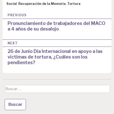
Social
,
Recuperación de la Memoria
,
Tortura
N
PREVIOUS
a
Pronunciamiento de trabajadores del MACO
a 4 años de su desalojo
v
e
NEXT
g
26 de Junio Día Internacional en apoyo a las
a
víctimas de tortura, ¿Cuáles son los
pendientes?
c
i
ó
Buscar:
n
d
e