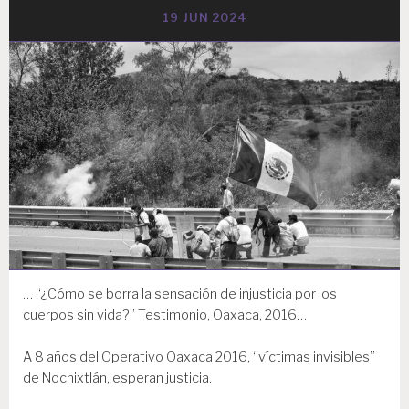
19 JUN 2024
… “¿Cómo se borra la sensación de injusticia por los
cuerpos sin vida?” Testimonio, Oaxaca, 2016…
A 8 años del Operativo Oaxaca 2016, “víctimas invisibles”
de Nochixtlán, esperan justicia.