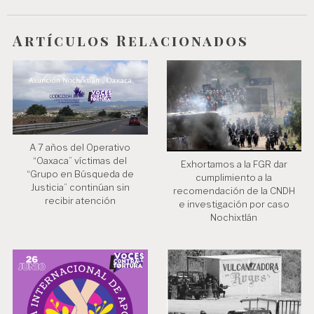
e
n
Artículos Relacionados
t
r
a
d
a
A 7 años del Operativo
“Oaxaca” víctimas del
s
Exhortamos a la FGR dar
“Grupo en Búsqueda de
cumplimiento a la
Justicia” continúan sin
recomendación de la CNDH
recibir atención
e investigación por caso
Nochixtlán