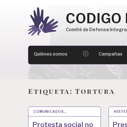
Skip
to
CODIGO
content
Comité de Defensa Integra
Buscar:
Quiénes somos
Campañas
expand
child
menu
Etiqueta:
Tortura
COMUNICADOS…
27 MAY 2026
#DEF
23 NO
Protesta social no
Pres