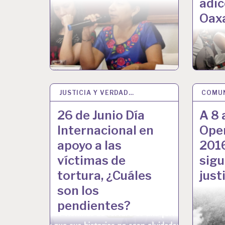
adic
Oax
JUSTICIA Y VERDAD…
26 JUN 2024
COMU
19 JU
26 de Junio Día
A 8 
Internacional en
Ope
apoyo a las
2016
víctimas de
sig
tortura, ¿Cuáles
just
son los
pendientes?