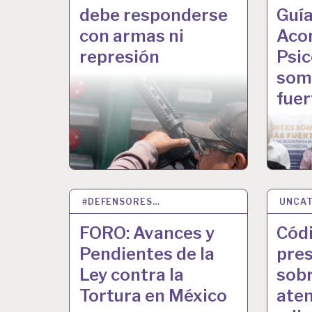
debe responderse
Guía
con armas ni
Aco
represión
Psic
som
fuer
#DEFENSORES…
08 NOV 2024
UNCAT
18 SE
FORO: Avances y
Cód
Pendientes de la
pre
Ley contra la
sobr
Tortura en México
aten