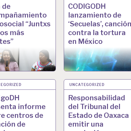
 de
CODIGODH
mpañamiento
lanzamiento de
osocial “Juntxs
‘Secuelas’, canció
os más
contra la tortura
tes”
en México
EGORIZED
P 2024
UNCATEGORIZED
29 AGO 2024
igoDH
Responsabilidad
senta informe
del Tribunal del
e centros de
Estado de Oaxaca
ción de
emitir una