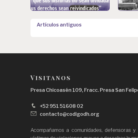
N
Artículos antiguos
a
v
e
g
a
Visitanos
c
Presa Chicoasén 109, Fracc. Presa San Felip
i
ó
+52 951 51608 02
n
contacto@codigodh.org
d
Acompañamos a comunidades, defensoras y d
e