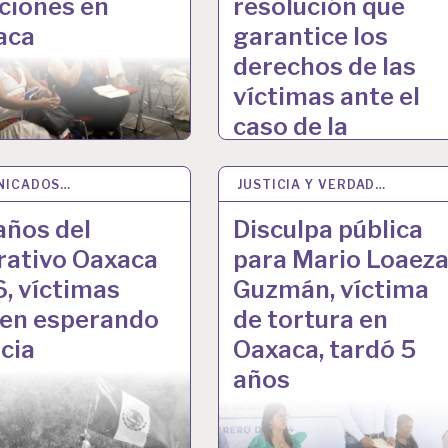
ciones en
resolución que
aca
garantice los
derechos de las
víctimas ante el
caso de la
desaparición
forzada de mi
NICADOS…
N 2024
JUSTICIA Y VERDAD…
16 FEB 2024
hermana Claudia
años del
Disculpa pública
Uruchurtu Cruz.
rativo Oaxaca
para Mario Loaez
, víctimas
Guzmán, víctima
uen esperando
de tortura en
icia
Oaxaca, tardó 5
años