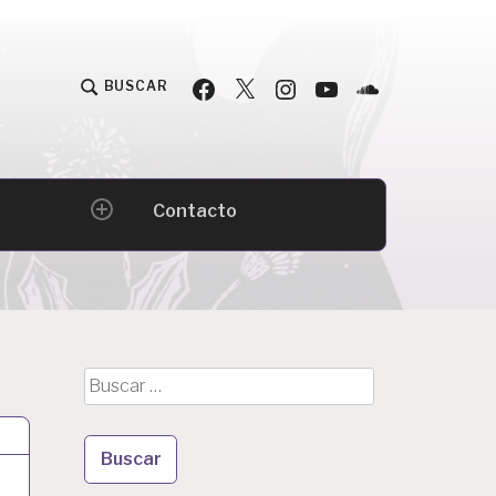
Facebook
Twitter
Instagram
YouTube
Podcast
BUSCAR
Contacto
expand
child
menu
Buscar: