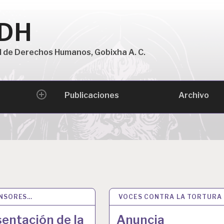
 DH
l de Derechos Humanos, Gobixha A. C.
Archivo
Publicaciones
expand
child
menu
ENSORES…
V 2024
VOCES CONTRA LA TORTURA
22 NOV 2024
entación de la
Anuncia