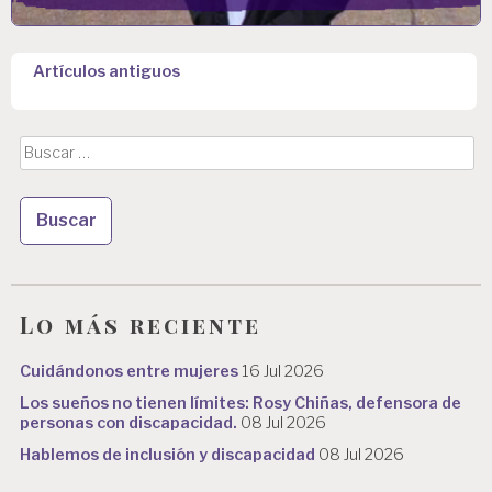
N
Artículos antiguos
a
v
Buscar:
e
g
a
c
i
Lo más reciente
ó
Cuidándonos entre mujeres
16 Jul 2026
n
Los sueños no tienen límites: Rosy Chiñas, defensora de
d
personas con discapacidad.
08 Jul 2026
Hablemos de inclusión y discapacidad
08 Jul 2026
e