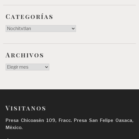
e
n
Categorías
t
Categorías
r
a
d
Archivos
a
Archivos
s
Visitanos
Presa Chicoasén 109, Fracc. Presa San Felipe Oaxaca,
México.