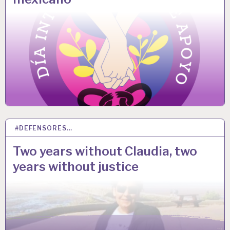
#DEFENSORES…
27 MAR 2023
Two years without Claudia, two
years without justice