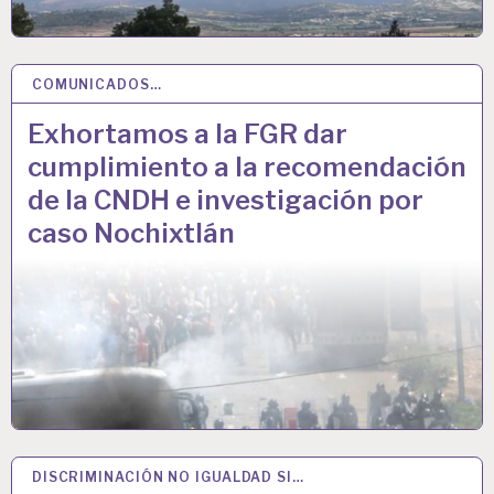
COMUNICADOS…
21 JUL 2023
Exhortamos a la FGR dar
cumplimiento a la recomendación
de la CNDH e investigación por
caso Nochixtlán
DISCRIMINACIÓN NO IGUALDAD SI…
30 JUN 2023