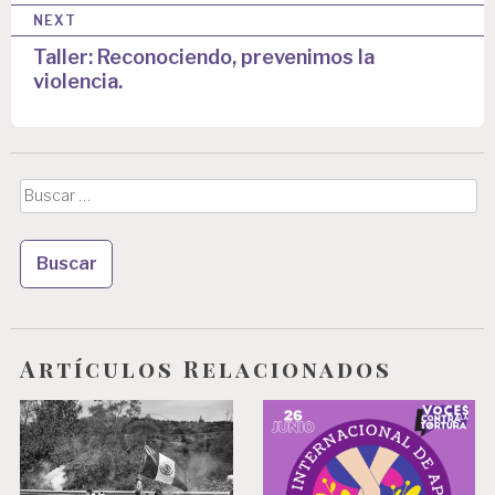
e
NEXT
g
Taller: Reconociendo, prevenimos la
a
violencia.
c
i
ó
Buscar:
n
d
e
e
Artículos Relacionados
n
t
r
a