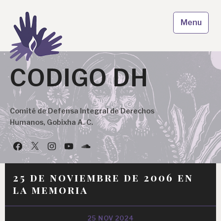
Skip
to
Menu
content
CODIGO DH
Comité de Defensa Integral de Derechos
Humanos, Gobixha A. C.
Facebook
Twitter
Instagram
YouTube
Podcast
25 de noviembre de 2006 en
la memoria
25 NOV 2024