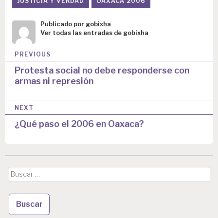
JUSTICIA Y VERDAD
OAXACA 2006
Publicado por
gobixha
Ver todas las entradas de gobixha
N
PREVIOUS
a
Protesta social no debe responderse con
armas ni represión
v
e
NEXT
g
¿Qué paso el 2006 en Oaxaca?
a
c
i
Buscar:
ó
n
d