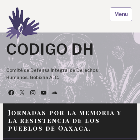
Skip
to
Menu
content
CODIGO DH
Comité de Defensa Integral de Derechos
Humanos, Gobixha A. C.
Facebook
Twitter
Instagram
YouTube
Podcast
Jornadas por la memoria y
la resistencia de los
pueblos de Oaxaca.