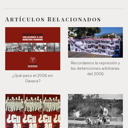
e
e
Artículos Relacionados
n
t
r
a
d
Recordamos la represión y
las detenciones arbitrarias
a
del 2006
¿Qué paso el 2006 en
s
Oaxaca?