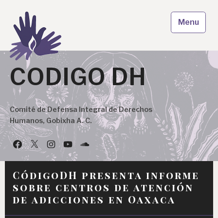
Skip
to
Menu
content
CODIGO DH
Comité de Defensa Integral de Derechos
Humanos, Gobixha A. C.
Facebook
Twitter
Instagram
YouTube
Podcast
CódigoDH presenta informe
sobre centros de atención
de adicciones en Oaxaca