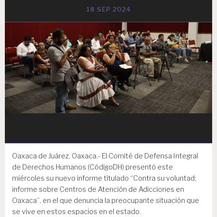
18 SEP 2024
Oaxaca de Juárez, Oaxaca.- El Comité de Defensa Integral
de Derechos Humanos (CódigoDH) presentó este
miércoles su nuevo informe titulado “Contra su voluntad;
informe sobre Centros de Atención de Adicciones en
Oaxaca”, en el que denuncia la preocupante situación que
se vive en estos espacios en el estado.