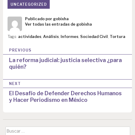
UNCATEGORIZED
Publicado por
gobixha
Ver todas las entradas de gobixha
Tags:
actividades
,
Análisis
,
Informes
,
Sociedad Civil
,
Tortura
N
PREVIOUS
a
La reforma judicial: justicia selectiva ¿para
quién?
v
e
NEXT
g
El Desafío de Defender Derechos Humanos
a
y Hacer Periodismo en México
c
i
ó
Buscar: