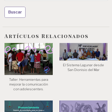
n
d
e
e
Artículos Relacionados
n
t
r
a
El Sistema Lagunar desde
d
San Dionisio del Mar
a
Taller: Herramientas para
s
mejorar la comunicación
con adolescentes.