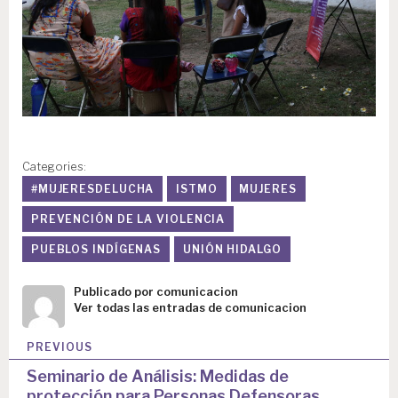
Categories:
#MUJERESDELUCHA
ISTMO
MUJERES
PREVENCIÓN DE LA VIOLENCIA
PUEBLOS INDÍGENAS
UNIÓN HIDALGO
Publicado por
comunicacion
Ver todas las entradas de comunicacion
N
PREVIOUS
a
Seminario de Análisis: Medidas de
protección para Personas Defensoras