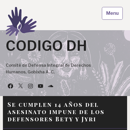
Skip
to
Menu
content
CODIGO DH
Comité de Defensa Integral de Derechos
Humanos, Gobixha A. C.
Facebook
Twitter
Instagram
YouTube
Podcast
Se cumplen 14 años del
asesinato impune de los
defensores Bety y Jyri