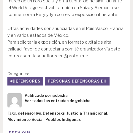
marco de un Foro Social y en la capital de Helsinki, durante
el World Village Festival. También en Suiza y Alemania se
conmemora a Bety y Jyri con esta exposición itinerante.
Otras actividades son anunciadas en el País Vasco, Francia
y en varios estados de México.
Para solicitar la exposición, en formato digital de alta
calidad, favor de contactar a comité organizador vía este
correo: semillasqueflorecen@proton.me
Categories:
#DEFENSORES
PERSONAS DEFENSORAS DH
Publicado por
gobixha
Ver todas las entradas de gobixha
Tags:
defensor@s
,
Defensorxs
,
Justicia Transicional
,
Movimiento Social
,
Pueblos Indígenas
N
PREVIOUS