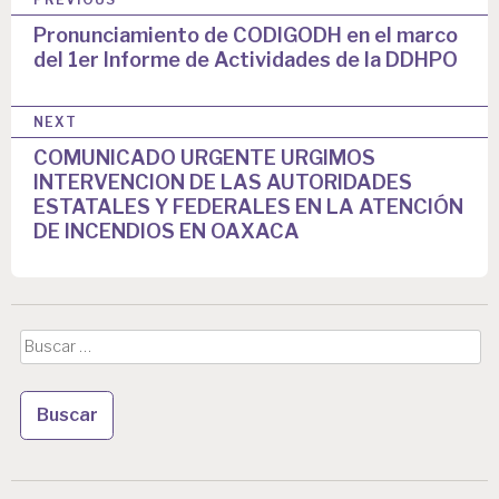
a
Pronunciamiento de CODIGODH en el marco
del 1er Informe de Actividades de la DDHPO
v
e
NEXT
g
COMUNICADO URGENTE URGIMOS
a
INTERVENCION DE LAS AUTORIDADES
ESTATALES Y FEDERALES EN LA ATENCIÓN
c
DE INCENDIOS EN OAXACA
i
ó
n
Buscar:
d
e
e
n