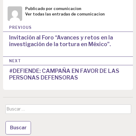
Publicado por
comunicacion
Ver todas las entradas de comunicacion
N
PREVIOUS
a
Invitación al Foro “Avances y retos en la
investigación de la tortura en México”.
v
e
NEXT
g
#DEFIENDE: CAMPAÑA EN FAVOR DE LAS
a
PERSONAS DEFENSORAS
c
i
ó
Buscar:
n
d