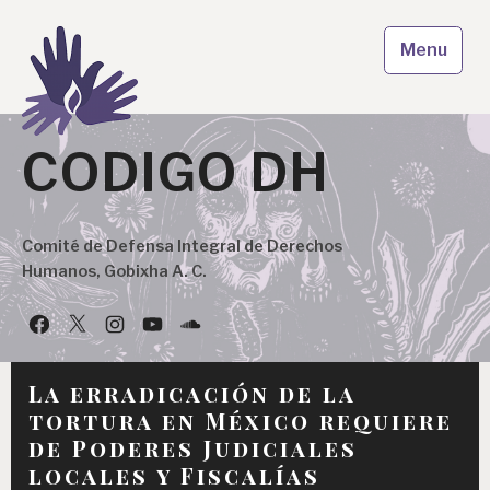
Skip
to
Menu
content
CODIGO DH
Comité de Defensa Integral de Derechos
Humanos, Gobixha A. C.
Facebook
Twitter
Instagram
YouTube
Podcast
La erradicación de la
tortura en México requiere
de Poderes Judiciales
locales y Fiscalías