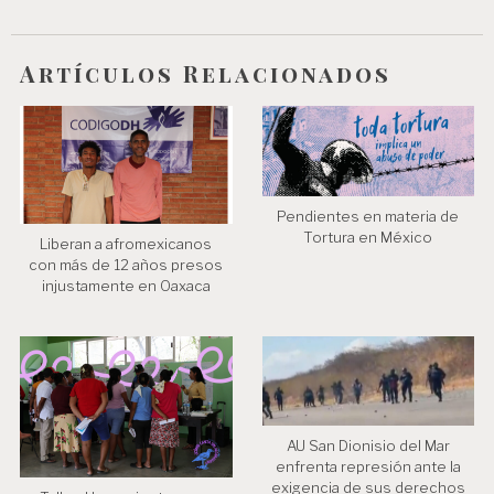
e
e
Artículos Relacionados
n
t
r
a
d
Pendientes en materia de
Tortura en México
Liberan a afromexicanos
a
con más de 12 años presos
injustamente en Oaxaca
s
AU San Dionisio del Mar
enfrenta represión ante la
exigencia de sus derechos