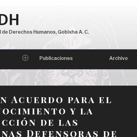
 DH
l de Derechos Humanos, Gobixha A. C.
Archivo
Publicaciones
expand
child
menu
n Acuerdo para el
ocimiento y la
cción de las
nas Defensoras de