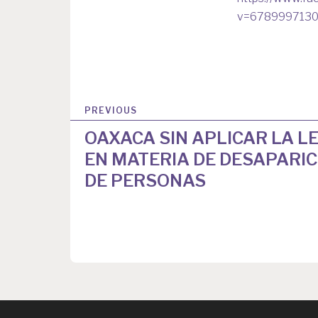
v=678999713
N
PREVIOUS
a
OAXACA SIN APLICAR LA L
v
EN MATERIA DE DESAPARIC
e
DE PERSONAS
g
a
c
i
ó