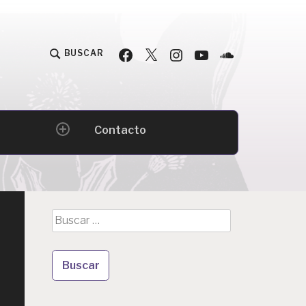
Facebook
Twitter
Instagram
YouTube
Podcast
BUSCAR
Contacto
expand
child
menu
Buscar: