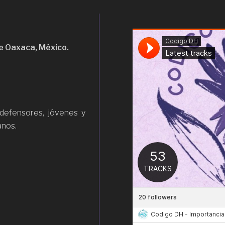
e Oaxaca, México.
efensores, jóvenes y
anos.