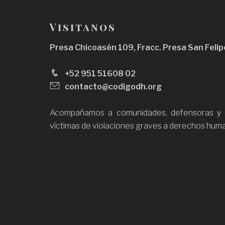
n
d
Visitanos
e
Presa Chicoasén 109, Fracc. Presa San Felip
e
n
+52 951 51608 02
t
contacto@codigodh.org
r
Acompañamos a comunidades, defensoras y d
a
víctimas de violaciones graves a derechos hum
d
a
s