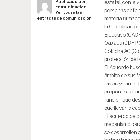
Publicado por
estatal, con la 
comunicacion
personas defens
Ver todas las
materia firmado
entradas de comunicacion
la Coordinación
Ejecutivo (CAD
Oaxaca (DDHPO)
Gobixha AC (Cod
protección de 
El Acuerdo busc
ámbito de sus f
favorezcan la d
proporcionar una
función que des
que llevan a ca
El acuerdo de c
mecanismo para 
se desarrollen 