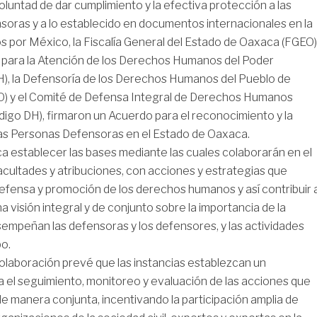
voluntad de dar cumplimiento y la efectiva protección a las
oras y a lo establecido en documentos internacionales en la
s por México, la Fiscalía General del Estado de Oaxaca (FGEO)
 para la Atención de los Derechos Humanos del Poder
H), la Defensoría de los Derechos Humanos del Pueblo de
 y el Comité de Defensa Integral de Derechos Humanos
igo DH), firmaron un Acuerdo para el reconocimiento y la
las Personas Defensoras en el Estado de Oaxaca.
a establecer las bases mediante las cuales colaborarán en el
acultades y atribuciones, con acciones y estrategias que
efensa y promoción de los derechos humanos y así contribuir 
 visión integral y de conjunto sobre la importancia de la
empeñan las defensoras y los defensores, y las actividades
bo.
olaboración prevé que las instancias establezcan un
el seguimiento, monitoreo y evaluación de las acciones que
de manera conjunta, incentivando la participación amplia de