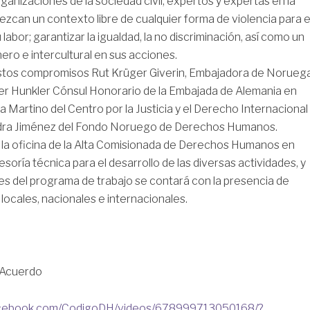
rganizaciones de la sociedad civil, expertos y expertas en la
rezcan un contexto libre de cualquier forma de violencia para e
 labor; garantizar la igualdad, la no discriminación, así como un
ro e intercultural en sus acciones.
stos compromisos Rut Krüger Giverin, Embajadora de Norueg
er Hunkler Cónsul Honorario de la Embajada de Alemania en
 Martino del Centro por la Justicia y el Derecho Internacional
dra Jiménez del Fondo Noruego de Derechos Humanos.
 la oficina de la Alta Comisionada de Derechos Humanos en
soría técnica para el desarrollo de las diversas actividades, y
des del programa de trabajo se contará con la presencia de
locales, nacionales e internacionales.
l Acuerdo
acebook.com/CodigoDH/videos/678999713050168/?