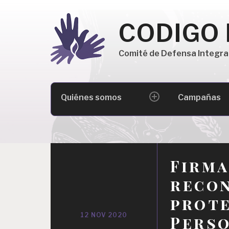
Skip
to
CODIGO
content
Comité de Defensa Integra
Buscar:
Quiénes somos
Campañas
expand
child
menu
Firma
recon
prote
12 NOV 2020
Perso