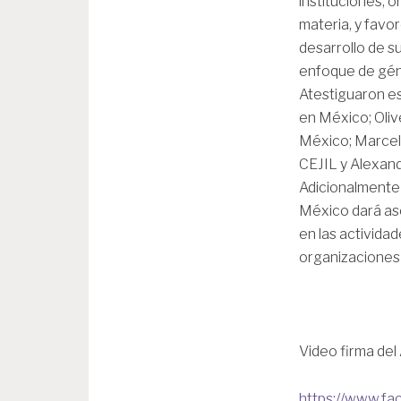
instituciones, o
materia, y favo
desarrollo de su
enfoque de géne
Atestiguaron e
en México; Oliv
México; Marcela
CEJIL y Alexan
Adicionalmente
México dará ase
en las activida
organizaciones 
Video firma de
https://www.f