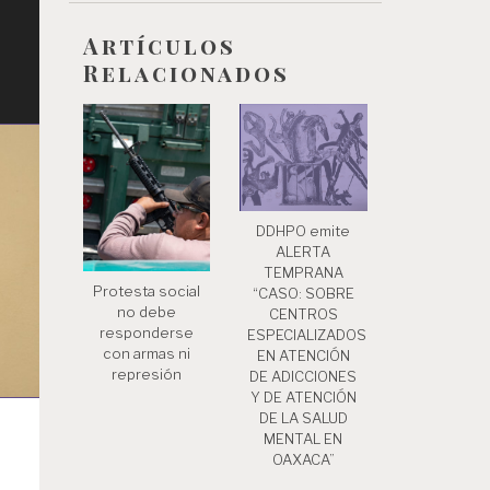
Artículos
Relacionados
DDHPO emite
ALERTA
TEMPRANA
Protesta social
“CASO: SOBRE
no debe
CENTROS
responderse
ESPECIALIZADOS
con armas ni
EN ATENCIÓN
represión
DE ADICCIONES
Y DE ATENCIÓN
DE LA SALUD
MENTAL EN
OAXACA”