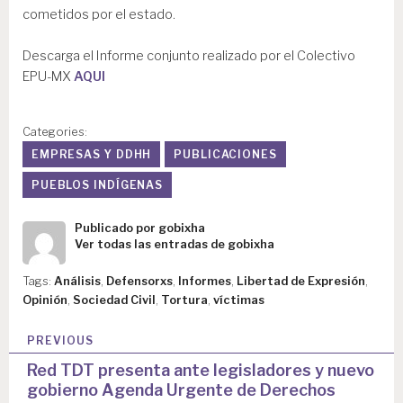
cometidos por el estado.
Descarga el Informe conjunto realizado por el Colectivo
EPU-MX
AQUI
Categories:
EMPRESAS Y DDHH
PUBLICACIONES
PUEBLOS INDÍGENAS
Publicado por
gobixha
Ver todas las entradas de gobixha
Tags:
Análisis
,
Defensorxs
,
Informes
,
Libertad de Expresión
,
Opinión
,
Sociedad Civil
,
Tortura
,
víctimas
N
PREVIOUS
a
Red TDT presenta ante legisladores y nuevo
gobierno Agenda Urgente de Derechos
v