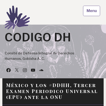
Skip
to
Menu
content
CODIGO DH
Comité de Defensa Integral de Derechos
Humanos, Gobixha A. C.
Facebook
Twitter
Instagram
YouTube
Podcast
México y los #DDHH, Tercer
Examen Periodico Universal
(EPU) ante la ONU