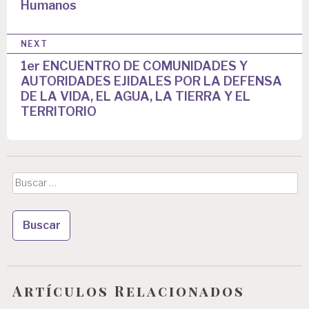
Humanos
e
g
NEXT
a
1er ENCUENTRO DE COMUNIDADES Y
AUTORIDADES EJIDALES POR LA DEFENSA
c
DE LA VIDA, EL AGUA, LA TIERRA Y EL
i
TERRITORIO
ó
n
d
Buscar:
e
e
n
t
Artículos Relacionados
r