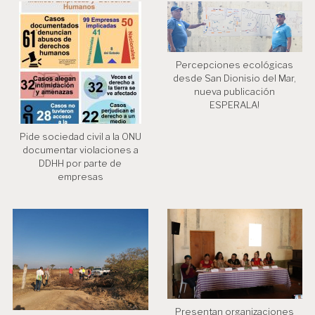
a
d
a
Percepciones ecológicas
s
desde San Dionisio del Mar,
nueva publicación
ESPERALA!
Pide sociedad civil a la ONU
documentar violaciones a
DDHH por parte de
empresas
Presentan organizaciones