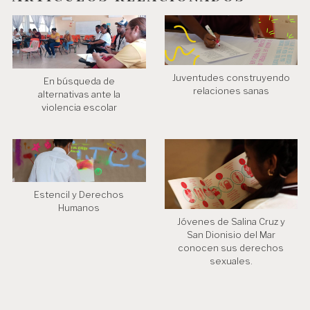
t
r
a
Juventudes construyendo
En búsqueda de
d
relaciones sanas
alternativas ante la
a
violencia escolar
s
Estencil y Derechos
Humanos
Jóvenes de Salina Cruz y
San Dionisio del Mar
conocen sus derechos
sexuales.