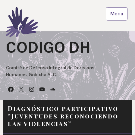
Skip
to
Menu
content
CODIGO DH
Comité de Defensa Integral de Derechos
Humanos, Gobixha A. C.
Facebook
Twitter
Instagram
YouTube
Podcast
Diagnóstico participativo
“Juventudes reconociendo
las violencias”