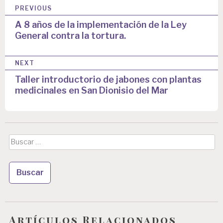
N
PREVIOUS
a
A 8 años de la implementación de la Ley
General contra la tortura.
v
e
NEXT
g
Taller introductorio de jabones con plantas
a
medicinales en San Dionisio del Mar
c
i
ó
Buscar:
n
d
e
e
Artículos Relacionados
n