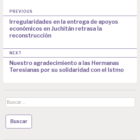
N
PREVIOUS
a
Irregularidades en la entrega de apoyos
económicos en Juchitán retrasa la
v
reconstrucción
e
g
NEXT
a
Nuestro agradecimiento a las Hermanas
Teresianas por su solidaridad con el Istmo
c
i
ó
Buscar:
n
d
e
e