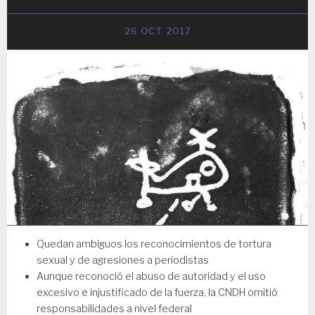
26 OCT 2017
Quedan ambiguos los reconocimientos de tortura
sexual y de agresiones a periodistas
Aunque reconoció el abuso de autoridad y el uso
excesivo e injustificado de la fuerza, la CNDH omitió
responsabilidades a nivel federal