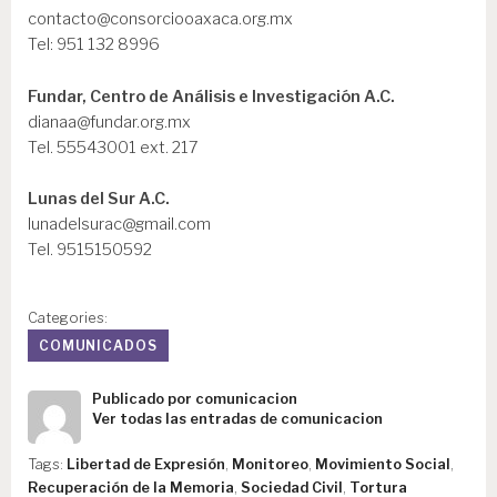
contacto@consorciooaxaca.org.mx
Tel: 951 132 8996
Fundar, Centro de Análisis e Investigación A.C.
dianaa@fundar.org.mx
Tel. 55543001 ext. 217
Lunas del Sur A.C.
lunadelsurac@gmail.com
Tel. 9515150592
Categories:
COMUNICADOS
Publicado por
comunicacion
Ver todas las entradas de comunicacion
Tags:
Libertad de Expresión
,
Monitoreo
,
Movimiento Social
,
Recuperación de la Memoria
,
Sociedad Civil
,
Tortura