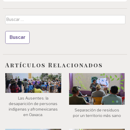
i
ó
Buscar:
n
d
e
e
n
Artículos Relacionados
t
r
a
d
Las Ausentes: la
desaparición de personas
a
indígenas y afromexicanas
Separación de residuos
s
en Oaxaca.
por un territorio más sano