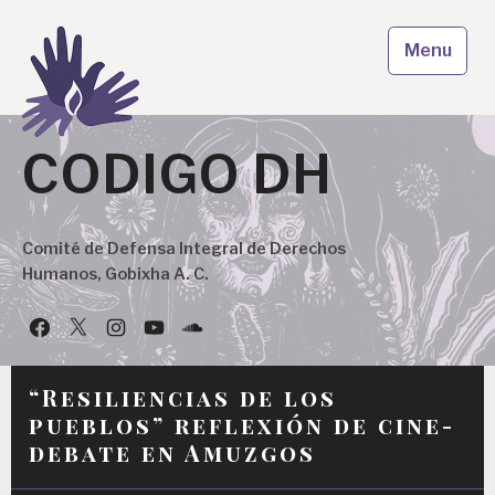
Skip
to
Menu
content
CODIGO DH
Comité de Defensa Integral de Derechos
Humanos, Gobixha A. C.
Facebook
Twitter
Instagram
YouTube
Podcast
“Resiliencias de los
pueblos” reflexión de cine-
debate en Amuzgos