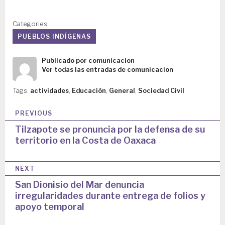
Categories:
PUEBLOS INDÍGENAS
Publicado por
comunicacion
Ver todas las entradas de comunicacion
Tags:
actividades
,
Educación
,
General
,
Sociedad Civil
N
PREVIOUS
a
Tilzapote se pronuncia por la defensa de su
territorio en la Costa de Oaxaca
v
e
NEXT
g
San Dionisio del Mar denuncia
a
irregularidades durante entrega de folios y
apoyo temporal
c