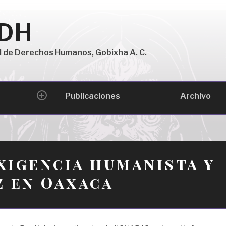
 DH
l de Derechos Humanos, Gobixha A. C.
Archivo
Publicaciones
expand
child
menu
xigencia humanista y
z en Oaxaca