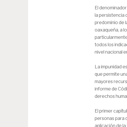
El denominador 
la persistencia
predominio de l
oaxaqueña, a lo
particularmente
todos los indic
nivel nacional 
La impunidad es
que permite una
mayores recurso
informe de Códi
derechos humano
El primer capítu
personas para q
aplicación de la