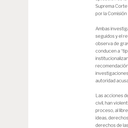
Suprema Corte d
por la Comisió
Ambas investiga
seguidos y el r
observa de grave
conducen a “tip
institucionaliz
recomendación d
investigaciones
autoridad acusa
Las acciones d
civil, han violen
proceso, al libre
ideas, derechos
derechos de las