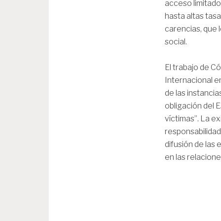
acceso limitado 
hasta altas tas
carencias, que 
social.
El trabajo de C
Internacional en
de las instancia
obligación del 
víctimas”. La e
responsabilidad
difusión de las
en las relacione