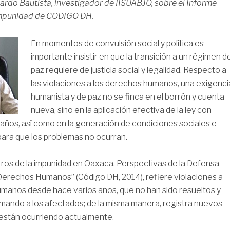
rdo Bautista, investigador de IISUABJO, sobre el Informe
Impunidad de CODIGO DH.
En momentos de convulsión social y política es
importante insistir en que la transición a un régimen d
paz requiere de justicia social y legalidad. Respecto a
las violaciones a los derechos humanos, una exigenci
humanista y de paz no se finca en el borrón y cuenta
nueva, sino en la aplicación efectiva de la ley con
años, así como en la generación de condiciones sociales e
 para que los problemas no ocurran.
tros de la impunidad en Oaxaca. Perspectivas de la Defensa
 Derechos Humanos” (Código DH, 2014), refiere violaciones a
manos desde hace varios años, que no han sido resueltos y
imando a los afectados; de la misma manera, registra nuevos
están ocurriendo actualmente.