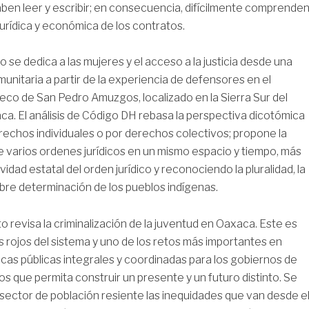
aben leer y escribir; en consecuencia, difícilmente comprende
jurídica y económica de los contratos.
lo se dedica a las mujeres y el acceso a la justicia desde una
unitaria a partir de la experiencia de defensores en el
eco de San Pedro Amuzgos, localizado en la Sierra Sur del
a. El análisis de Código DH rebasa la perspectiva dicotómica
rechos individuales o por derechos colectivos; propone la
 varios ordenes jurídicos en un mismo espacio y tiempo, más
sividad estatal del orden jurídico y reconociendo la pluralidad, la
libre determinación de los pueblos indígenas.
to revisa la criminalización de la juventud en Oaxaca. Este es
s rojos del sistema y uno de los retos más importantes en
ticas públicas integrales y coordinadas para los gobiernos de
os que permita construir un presente y un futuro distinto. Se
 sector de población resiente las inequidades que van desde e