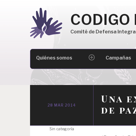
Skip
to
CODIGO
content
Comité de Defensa Integra
Buscar:
Quiénes somos
Campañas
expand
child
menu
Una e
28 MAR 2014
de pa
Sin categoría