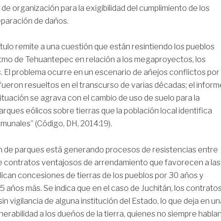
de organización para la exigibilidad del cumplimiento de los
eparación de daños.
tulo remite a una cuestión que están resintiendo los pueblos
stmo de Tehuantepec en relación a los megaproyectos, los
. El problema ocurre en un escenario de añejos conflictos por
 fueron resueltos en el transcurso de varias décadas; el infor
situación se agrava con el cambio de uso de suelo para la
arques eólicos sobre tierras que la población local identifica
munales” (Código, DH, 2014:19).
n de parques está generando procesos de resistencias entre
e contratos ventajosos de arrendamiento que favorecen a las
ican concesiones de tierras de los pueblos por 30 años y
5 años más. Se indica que en el caso de Juchitán, los contrato
in vigilancia de alguna institución del Estado, lo que deja en u
nerabilidad a los dueños de la tierra, quienes no siempre habla