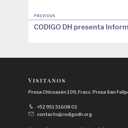
N
PREVIOUS
a
CODIGO DH presenta Infor
v
e
g
a
c
Visitanos
i
ó
Presa Chicoasén 109, Fracc. Presa San Felip
n
+52 951 51608 02
d
contacto@codigodh.org
e