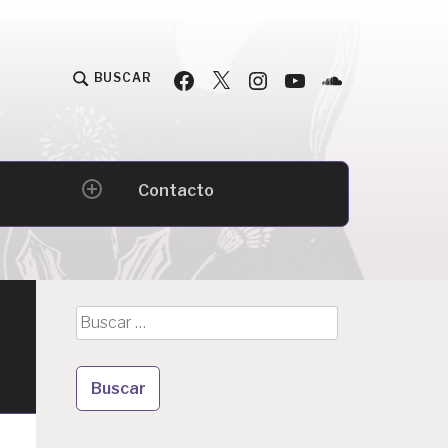
Facebook
Twitter
Instagram
YouTube
Podcast
BUSCAR
Contacto
expand
child
menu
Buscar: