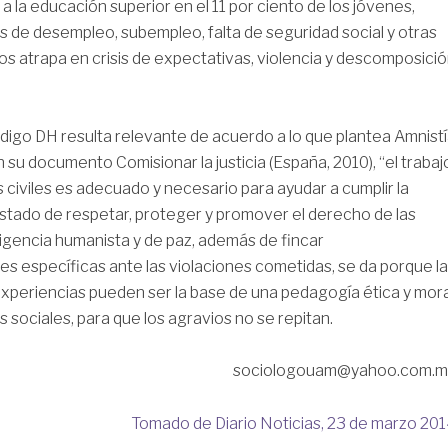
a la educación superior en el 11 por ciento de los jóvenes,
as de desempleo, subempleo, falta de seguridad social y otras
los atrapa en crisis de expectativas, violencia y descomposici
ódigo DH resulta relevante de acuerdo a lo que plantea Amnist
 su documento Comisionar la justicia (España, 2010), “el trabaj
s civiles es adecuado y necesario para ayudar a cumplir la
Estado de respetar, proteger y promover el derecho de las
xigencia humanista y de paz, además de fincar
es específicas ante las violaciones cometidas, se da porque l
 experiencias pueden ser la base de una pedagogía ética y mora
s sociales, para que los agravios no se repitan.
sociologouam@yahoo.com.m
Tomado de Diario Noticias, 23 de marzo 20