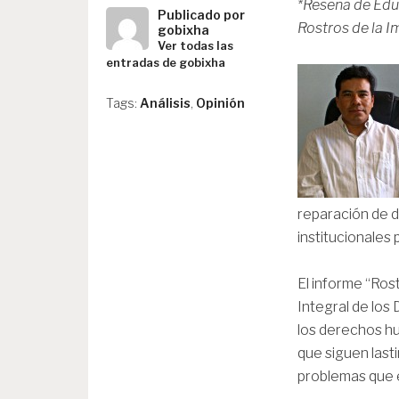
*Reseña de Edua
Publicado por
Rostros de la 
gobixha
Ver todas las
entradas de gobixha
Tags:
Análisis
,
Opinión
reparación de d
institucionales
El informe “Ros
Integral de los
los derechos hu
que siguen last
problemas que 