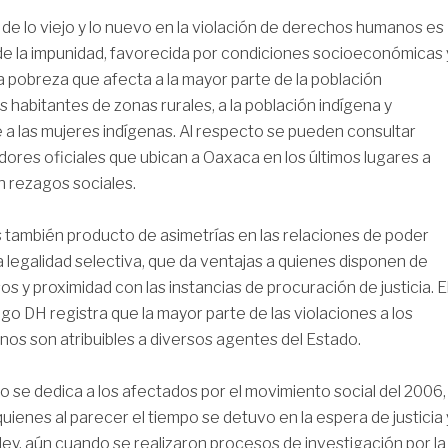
de lo viejo y lo nuevo en la violación de derechos humanos es
 de la impunidad, favorecida por condiciones socioeconómicas 
a pobreza que afecta a la mayor parte de la población
s habitantes de zonas rurales, a la población indígena y
 a las mujeres indígenas. Al respecto se pueden consultar
adores oficiales que ubican a Oaxaca en los últimos lugares a
en rezagos sociales.
 también producto de asimetrías en las relaciones de poder
 legalidad selectiva, que da ventajas a quienes disponen de
s y proximidad con las instancias de procuración de justicia. E
go DH registra que la mayor parte de las violaciones a los
s son atribuibles a diversos agentes del Estado.
lo se dedica a los afectados por el movimiento social del 2006,
uienes al parecer el tiempo se detuvo en la espera de justicia 
 ley, aún cuando se realizaron procesos de investigación por la