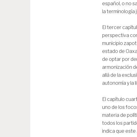
español, o no s
la terminología 
El tercer capítu
perspectiva com
municipio zapot
estado de Oaxac
de optar por de
armonización de
allá de la exclu
autonomía y la 
El capítulo cuar
uno de los foco
materia de polí
todos los partid
indica que este