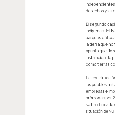
independientes 
derechos y la r
El segundo capí
indígenas del I
parques eólicos
la tierra que no
apunta que “la 
instalación de p
como tierras co
La construcció
los pueblos ant
empresas e impl
prórrogas por 2
se han firmado s
situación de vul