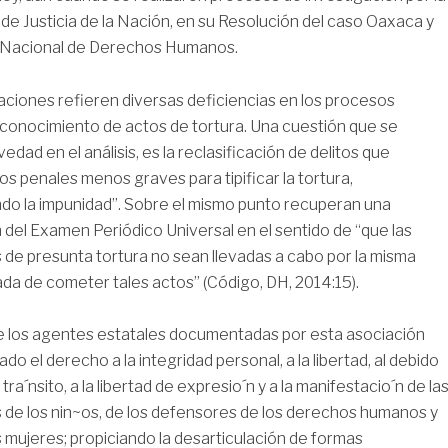
e Justicia de la Nación, en su Resolución del caso Oaxaca y
n Nacional de Derechos Humanos.
ciones refieren diversas deficiencias en los procesos
econocimiento de actos de tortura. Una cuestión que se
dad en el análisis, es la reclasificación de delitos que
os penales menos graves para tipificar la tortura,
ando la impunidad”. Sobre el mismo punto recuperan una
el Examen Periódico Universal en el sentido de “que las
 de presunta tortura no sean llevadas a cabo por la misma
da de cometer tales actos” (Código, DH, 2014:15).
e los agentes estatales documentadas por esta asociación
tado el derecho a la integridad personal, a la libertad, al debido
 tra´nsito, a la libertad de expresio´n y a la manifestacio´n de la
 de los nin~os, de los defensores de los derechos humanos y
 mujeres; propiciando la desarticulación de formas